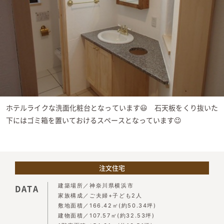
ホテルライクな洗面化粧台となっています😃 石天板をくり抜いた
下にはゴミ箱を置いておけるスペースとなっています😉
注文住宅
建築場所
神奈川県横浜市
DATA
家族構成
ご夫婦+子ども2人
敷地面積
166.42㎡(約50.34坪)
建物面積
107.57㎡(約32.53坪)