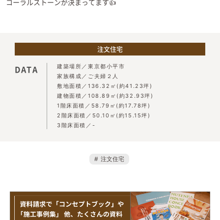
コーラルストーンが決まってます👍
注文住宅
建築場所
東京都小平市
DATA
家族構成
ご夫婦２人
敷地面積
136.32㎡(約41.23坪)
建物面積
108.89㎡(約32.93坪)
1階床面積
58.79㎡(約17.78坪)
2階床面積
50.10㎡(約15.15坪)
3階床面積
-
注文住宅