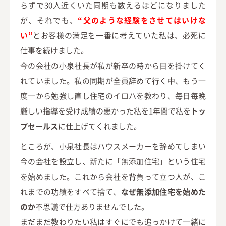
らずで30人近くいた同期も数えるほどになりました
が、それでも、
“父のような経験をさせてはいけな
い”
とお客様の満足を一番に考えていた私は、必死に
仕事を続けました。
今の会社の小泉社長が私が新卒の時から目を掛けてく
れていました。私の同期が全員辞めて行く中、もう一
度一から勉強し直し住宅のイロハを教わり、毎日毎晩
厳しい指導を受け成績の悪かった私を1年間で私を
トッ
プセールス
に仕上げてくれました。
ところが、小泉社長はハウスメーカーを辞めてしまい
今の会社を設立し、新たに「無添加住宅」という住宅
を始めました。これから会社を背負って立つ人が、こ
れまでの功績をすべて捨て、
なぜ無添加住宅を始めた
のか
不思議で仕方ありませんでした。
まだまだ教わりたい私はすぐにでも追っかけて一緒に