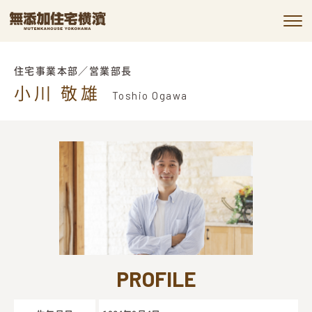
私たちの約束
住宅事業本部／営業部長
小川 敬雄
私たちの家づくり
Toshio Ogawa
施工事例
お客様の声
会社情報
コラム
お知らせ
PROFILE