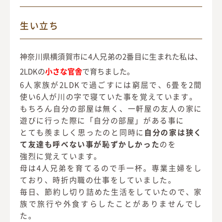
生い立ち
神奈川県横須賀市に4人兄弟の2番目に生まれた私は、
2LDKの
小さな官舎
で育ちました。
6人家族が2LDKで過ごすには窮屈で、6畳を2間
使い6人が川の字で寝ていた事を覚えています。
もちろん自分の部屋は無く、一軒屋の友人の家に
遊びに行った際に「自分の部屋」がある事に
とても羨ましく思ったのと同時に
自分の家は狭く
て友達も呼べない事が恥ずかしかった
のを
強烈に覚えています。
母は4人兄弟を育てるので手一杯。専業主婦をし
ており、時折内職の仕事をしていました。
毎日、節約し切り詰めた生活をしていたので、家
族で旅行や外食すらしたことがありませんでし
た。